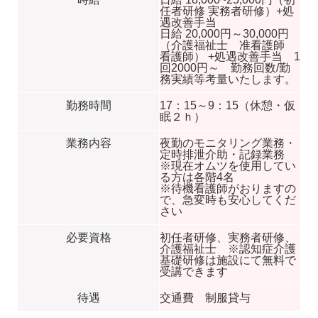
任者研修 実務者研修）+処
遇改善手当
日給 20,000円～30,000円
（介護福祉士 准看護師
看護師） +処遇改善手当 1
回2000円～ 勤務回数/勤
務実績等考量いたします。
勤務時間
17：15～9：15（休憩・仮
眠２ｈ）
業務内容
夜勤のモニタリング業務・
定時排泄介助・記録業務
※現在オムツを使用してい
る方は各階4名
※待機看護師がおりますの
で、急変時も安心してくだ
さい
必要資格
初任者研修、実務者研修、
介護福祉士 ※認知症介護
基礎研修は施設にて無料で
受講できます
待遇
交通費 制服貸与