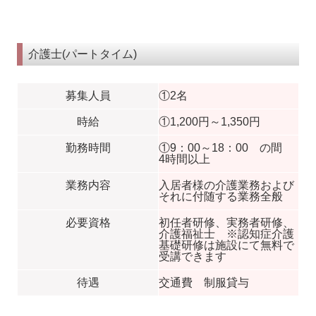
介護士(パートタイム)
募集人員
①2名
時給
①1,200円～1,350円
勤務時間
①9：00～18：00 の間
4時間以上
業務内容
入居者様の介護業務および
それに付随する業務全般
必要資格
初任者研修、実務者研修、
介護福祉士 ※認知症介護
基礎研修は施設にて無料で
受講できます
待遇
交通費 制服貸与