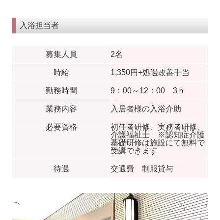
入浴担当者
募集人員
2名
時給
1,350円+処遇改善手当
勤務時間
9：00～12：00 3ｈ
業務内容
入居者様の入浴介助
必要資格
初任者研修、実務者研修、
介護福祉士 ※認知症介護
基礎研修は施設にて無料で
受講できます
待遇
交通費 制服貸与