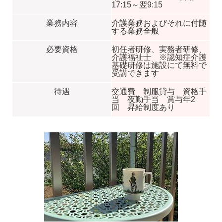
17:15～翌9:15
業務内容
介護業務およびそれに付随
する業務全般
必要資格
初任者研修、実務者研修、
介護福祉士 ※認知症介護
基礎研修は施設にて無料で
受講できます
待遇
交通費 制服貸与 資格手
当 夜勤手当 賞与年2
回 昇給制度あり