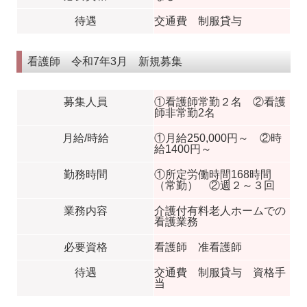
待遇
交通費 制服貸与
看護師 令和7年3月 新規募集
募集人員
①看護師常勤２名 ②看護
師非常勤2名
月給/時給
①月給250,000円～ ②時
給1400円～
勤務時間
①所定労働時間168時間
（常勤） ②週２～３回
業務内容
介護付有料老人ホームでの
看護業務
必要資格
看護師 准看護師
待遇
交通費 制服貸与 資格手
当